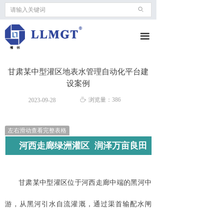
ꄙ
끀
甘肃某中型灌区地表水管理自动化平台建
设案例
ꄘ
浏览量：
386
2023-09-28
左右滑动查看完整表格
河西走廊绿洲灌区 润泽万亩良田
甘肃某中型灌区位于河西走廊中端的黑河中
游，从黑河引水自流灌溉，通过渠首输配水闸