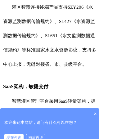
灌区智慧连接终端产品支持
SZY206《水
资源监测数据传输规约》、SL427《水资源监
测数据传输规约》、SL651《水文监测数据通
信规约》等标准国家水文水资源协议，支持多
中心上报，无缝对接省、市、县级平台。
SaaS架构，敏捷交付
智慧灌区管理平台采用
SaaS轻量架构，拥
×
有海量功能模版，可根据用户需求进行弹性部
欢迎来到本网站，请问有什么可以帮您？
署，敏捷交付，不仅大幅缩短了交货周期，还
现在咨询
稍后再说