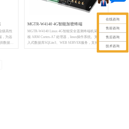
在线咨询
端
MGTR-W4140 4G智能加密终端
售前咨询
工业级高性
MGTR-W4140 Linux 4G智能安全遥测终端机采用四
终端，为远
核 ARM Cortex-A7 处理器，linux操作系统。支持嵌
售后咨询
供数据传
入式数据库SQLite3、WEB SERVER服务，支持
技术咨询
chrome，firefox等主流浏览器远程访问查看并设置
式；同时支
参数。硬件方面终端机全部采用工业级部件，内嵌
工业级4G模块（全网通）向下兼容GPRS。集数据
；拥有多个
采集、北斗/GPS/Glonass定位、Wifi、433Mhz无线
M）自适应网
通讯、移动侦测、加密通讯、液晶显示（触摸
接口，可配
屏）、大容量存储和远程管理为一体的安全终端设
析。该终端
备，广泛应用于水利、气象、环保、电力、钢铁冶
热力、金
金、石油化工、车载等行业。
，并支持