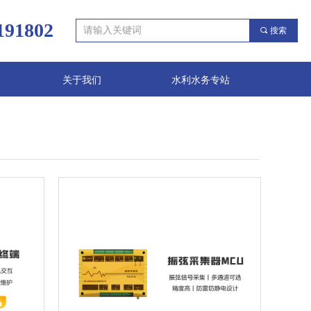
191802
끠
搜索
关于我们
水利水务专站