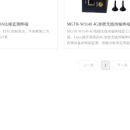
GNSS位移监测终端
MGTR-W3140 4G加密无线传输终
、 EFEC坐标算法，不依赖第三方
MGTR-W3140 4G智能无线传输终端是
器计算
能、Linux操作系统的4G加密无线传输
距离设备的智能监测、智能分析等应用提
输通道。支持LTE/WCDMA/TD-
SCDMA/EVDO/CDMA/GSM等多种制
持WIFI、BT的近距离无线通信。以及
上一页
1
下一页
GPS/GLONASS/北斗多种制式卫星定位
数据采集接口，包括1路RJ45(10M/100
口，1组RS485接口，1组10位ADC采集
置一组200万摄像头，进行图像采集，分
可以广泛用于石油、铁路、电力、水利、
融、气象等行业需要数据无线传输的场合
有线通讯，真正做到安全冗余有保障。