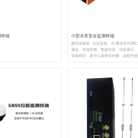
测终端
小型水库安全监测终端
振弦采集器 安全监测 4G通讯/RJ45网口/
通讯 本地存储 数据补录 信息显示 
采集模块 多中心多协议对接 远程升级