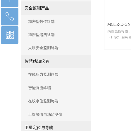
安全监测产品
ꂅ
回到顶部
加密型数传终端
MGTR-E-
内置高斯投影 
ꀥ
13012191802
加密型遥测终端
（厂家）服务
大坝安全监测终端
微信二维码
智慧感知仪表
在线压力监测终端
智能测流终端
在线水位监测终端
土壤墒情自动监测仪
卫星定位与导航